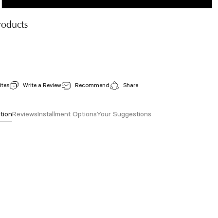
roducts
519 Toledo Spor Bra Water Beige
View Details
Stock Code : 519
Write a Review
Recommend
Share
30,00 EUR
tion
Reviews
Installment Options
Your Suggestions
isi, resim, ürün açıklamalarında ve diğer konularda yetersiz gördüğünüz noktaları öneri
arafımıza iletebilirsiniz.
Bu ürüne ilk yorumu siz yapın!
 için teşekkür ederiz.
tesiz, bozuk veya görüntülenemiyor.
Yorum Yaz