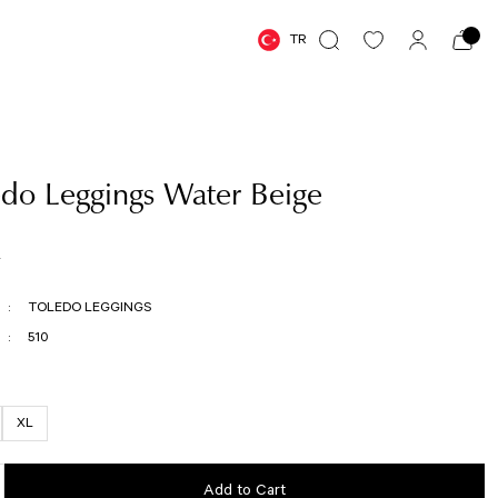
TR
edo Leggings Water Beige
R
TOLEDO LEGGINGS
510
XL
Add to Cart