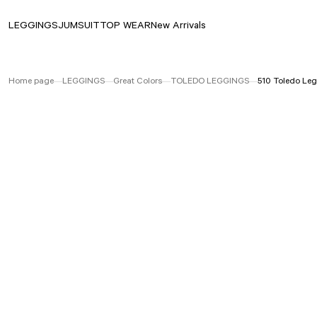
LEGGINGS
JUMSUIT
TOP WEAR
New Arrivals
Home page
LEGGINGS
Great Colors
TOLEDO LEGGINGS
510 Toledo Leg