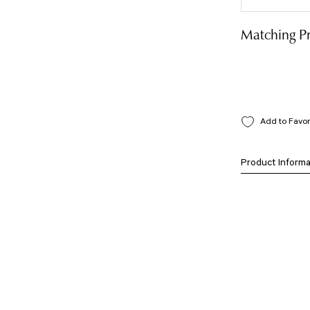
Matching P
Product Informa
Bu ürünün fiyat bilg
formunu kullanarak t
Görüş ve önerileriniz
Ürün resmi kali