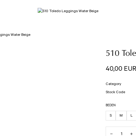
gings Water Beige
510 Tol
40,00 EU
Category
Stock Code
BEDEN
S
M
L