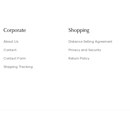
Ürün açıklamasın
Ürün bilgilerind
Ürün fiyatı diğe
Bu ürüne benzer f
Corporate
Shopping
About Us
Distance Selling Agreement
Contact
Privacy and Security
Contact Form
Return Policy
Shipping Tracking