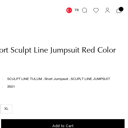
TR
rt Sculpt Line Jumpsuit Red Color
SCULPT LINE TULUM
,
Short Jumpsuit
,
SCUPLT LINE JUMPSUIT
3501
XL
Add to Cart