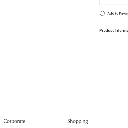
Product Informa
Bu ürünün fiyat bilg
formunu kullanarak t
Görüş ve önerileriniz
Ürün resmi kali
Ürün açıklamasın
Ürün bilgilerind
Ürün fiyatı diğe
Bu ürüne benzer f
Corporate
Shopping