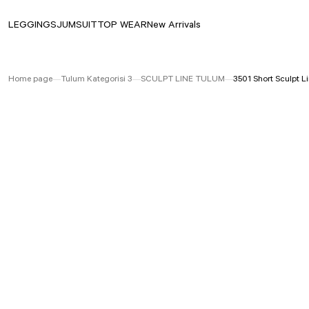
LEGGINGS
JUMSUIT
TOP WEAR
New Arrivals
Home page
Tulum Kategorisi 3
SCULPT LINE TULUM
3501 Short Sculpt L