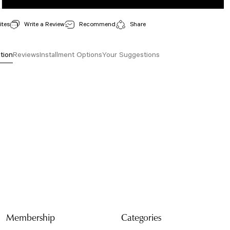
Write a Review
Recommend
Share
tion
Reviews
Installment Options
Your Suggestions
isi, resim, ürün açıklamalarında ve diğer konularda yetersiz gördüğünüz noktaları öneri
arafımıza iletebilirsiniz.
Bu ürüne ilk yorumu siz yapın!
 için teşekkür ederiz.
tesiz, bozuk veya görüntülenemiyor.
Yorum Yaz
da eksik bilgiler bulunuyor.
e hatalar bulunuyor.
r sitelerden daha pahalı.
arklı alternatifler olmalı.
Membership
Categories