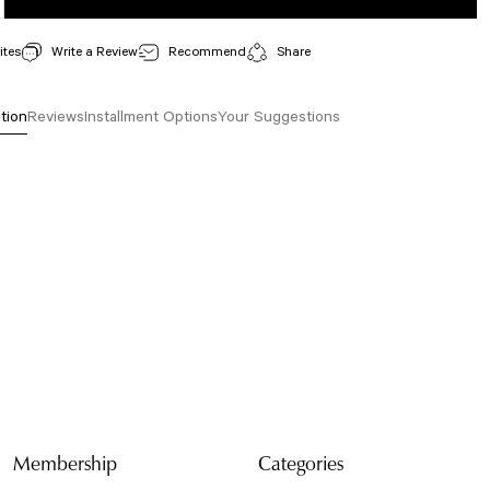
Write a Review
Recommend
Share
tion
Reviews
Installment Options
Your Suggestions
isi, resim, ürün açıklamalarında ve diğer konularda yetersiz gördüğünüz noktaları öneri
arafımıza iletebilirsiniz.
Bu ürüne ilk yorumu siz yapın!
 için teşekkür ederiz.
tesiz, bozuk veya görüntülenemiyor.
Yorum Yaz
da eksik bilgiler bulunuyor.
e hatalar bulunuyor.
r sitelerden daha pahalı.
arklı alternatifler olmalı.
Membership
Categories