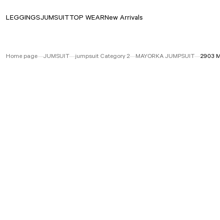
LEGGINGS
JUMSUIT
TOP WEAR
New Arrivals
Home page
JUMSUIT
jumpsuit Category 2
MAYORKA JUMPSUIT
2903 M