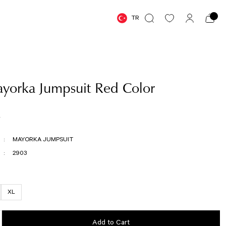
TR
yorka Jumpsuit Red Color
R
MAYORKA JUMPSUIT
2903
XL
Add to Cart