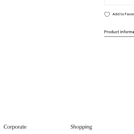
Product Informa
Bu ürünün fiyat bilg
formunu kullanarak t
Görüş ve önerileriniz
Ürün resmi kali
Ürün açıklamasın
Ürün bilgilerind
Ürün fiyatı diğe
Bu ürüne benzer f
Corporate
Shopping