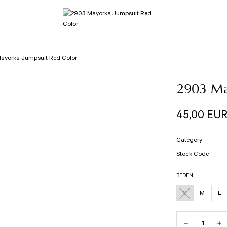
ayorka Jumpsuit Red Color
2903 Ma
45,00 EU
Category
Stock Code
BEDEN
S
M
L