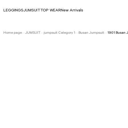
LEGGINGS
JUMSUIT
TOP WEAR
New Arrivals
Home page
JUMSUIT
jumpsuit Category 1
Busan Jumpsuit
1901 Busan 