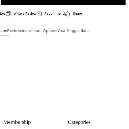
Write a Review
Recommend
Share
tion
Reviews
Installment Options
Your Suggestions
isi, resim, ürün açıklamalarında ve diğer konularda yetersiz gördüğünüz noktaları öneri
arafımıza iletebilirsiniz.
Bu ürüne ilk yorumu siz yapın!
 için teşekkür ederiz.
tesiz, bozuk veya görüntülenemiyor.
Yorum Yaz
da eksik bilgiler bulunuyor.
e hatalar bulunuyor.
r sitelerden daha pahalı.
arklı alternatifler olmalı.
Membership
Categories