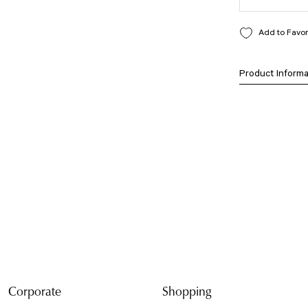
Product Informa
Bu ürünün fiyat bilg
formunu kullanarak t
Görüş ve önerileriniz
Ürün resmi kali
Ürün açıklamasın
Ürün bilgilerind
Ürün fiyatı diğe
Bu ürüne benzer f
Corporate
Shopping