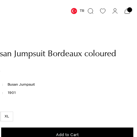
TR
san Jumpsuit Bordeaux coloured
R
Busan Jumpsuit
1901
XL
Add to Cart