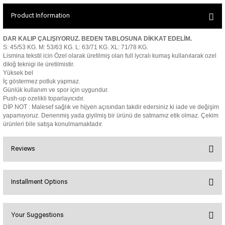
SEUL JUMPSUIT
Spor Bra with Zipper
Simple Color
Product Information
Spor Bra with Circular
jumpsuit Category 2
Basic Leggings
Striped Spor Bra
DAR KALIP ÇALIŞIYORUZ. BEDEN TABLOSUNA DİKKAT EDELİM.
Ve Waist Leggings
Cross Stribed Jumpsuit
Thick Spor Bra
S: 45/53 KG. M: 53/63 KG. L: 63/71 KG. XL: 71/78 KG.
Lismina tekstil icin Özel olarak üretilmiş olan full lycralı kumaş kullanılarak ozel
Pocket Leggings
Double Cross Jumsuit
4 String Bra
dikiğ teknigi ile üretilmistir.
Yüksek bel
Leather Look Leggings
MAYORKA JUMPSUIT
Decollete Design Bra
İç göstermez potluk yapmaz.
Tülle Detailed Leggings
Single Cross Jumpsuit
Seamless Spor Bra
Günlük kullanım ve spor için uygundur.
Push-up ozelikli toparlayıcıdır.
Scrunch Butt Leggings
1 SCRUCH BUTT JUMPSUIT
Tulle Detailed Spor Bra
DİP NOT : Malesef sağlık ve hijyen açısından takdir edersiniz ki iade ve değişim
Decollete Leggings
2 SPANISH Scrunch Butt Jumpsuit
yapamıyoruz. Denenmiş yada giyilmiş bir ürünü de satmamız etik olmaz. Çekim
Spor Bra 2
ürünleri bile satışa konulmamaktadır.
Model Leggings
Sunset Jumpsuit
Front Side Thread Design
Oslo Jumpsuit
SCULPT LINE SPOR BRA
Reviews
SEAMLESS
LUNA BACKLESS JUMPSUIT
TshirtXXXXXXXX
Seamless Leggings
Jumpsuit Category 3
Installment Options
Zipper Leggings
BOLERO
Bu ürüne ilk yorumu siz yapın!
3 Sleeve SCRUNCH BUTT Jumpsuit
ALL TSHIRT
Short Leggings
4 Spanish Scrunch Butt Jumpsuit LONG SLEEVE
V-KNECK TSHIRT
Your Suggestions
Yorum Yaz