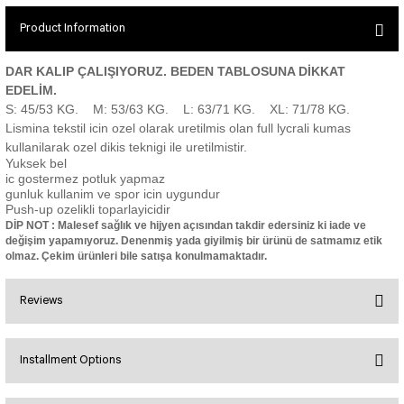
SEUL JUMPSUIT
Spor Bra with Zipper
Simple Color
Product Information
Spor Bra with Circular
jumpsuit Category 2
Basic Leggings
Striped Spor Bra
DAR KALIP ÇALIŞIYORUZ. BEDEN TABLOSUNA DİKKAT
Ve Waist Leggings
Cross Stribed Jumpsuit
Thick Spor Bra
EDELİM.
S: 45/53 KG. M: 53/63 KG. L: 63/71 KG. XL: 71/78 KG.
Pocket Leggings
Double Cross Jumsuit
4 String Bra
Lismina tekstil icin ozel olarak uretilmis olan full lycrali kumas
Leather Look Leggings
MAYORKA JUMPSUIT
Decollete Design Bra
kullanilarak ozel dikis teknigi ile uretilmistir.
Tülle Detailed Leggings
Single Cross Jumpsuit
Seamless Spor Bra
Yuksek bel
ic gostermez potluk yapmaz
Scrunch Butt Leggings
1 SCRUCH BUTT JUMPSUIT
Tulle Detailed Spor Bra
gunluk kullanim ve spor icin uygundur
Decollete Leggings
2 SPANISH Scrunch Butt Jumpsuit
Push-up ozelikli toparlayicidir
Spor Bra 2
DİP NOT : Malesef sağlık ve hijyen açısından takdir edersiniz ki iade ve
Model Leggings
Sunset Jumpsuit
değişim yapamıyoruz. Denenmiş yada giyilmiş bir ürünü de satmamız etik
Front Side Thread Design
Oslo Jumpsuit
olmaz. Çekim ürünleri bile satışa konulmamaktadır.
SCULPT LINE SPOR BRA
SEAMLESS
LUNA BACKLESS JUMPSUIT
TshirtXXXXXXXX
Reviews
Seamless Leggings
Jumpsuit Category 3
Zipper Leggings
BOLERO
3 Sleeve SCRUNCH BUTT Jumpsuit
Installment Options
ALL TSHIRT
Short Leggings
Bu ürüne ilk yorumu siz yapın!
4 Spanish Scrunch Butt Jumpsuit LONG SLEEVE
V-KNECK TSHIRT