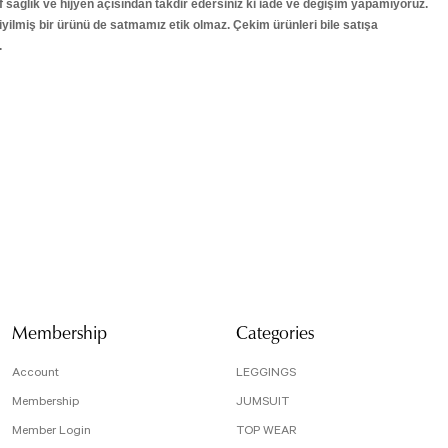
 sağlık ve hijyen açısından takdir edersiniz ki iade ve değişim yapamıyoruz.
ilmiş bir ürünü de satmamız etik olmaz. Çekim ürünleri bile satışa
.
isi, resim, ürün açıklamalarında ve diğer konularda yetersiz gördüğünüz noktaları öneri
arafımıza iletebilirsiniz.
Bu ürüne ilk yorumu siz yapın!
 için teşekkür ederiz.
tesiz, bozuk veya görüntülenemiyor.
Yorum Yaz
da eksik bilgiler bulunuyor.
e hatalar bulunuyor.
r sitelerden daha pahalı.
arklı alternatifler olmalı.
Membership
Categories
Account
LEGGINGS
Membership
JUMSUIT
Member Login
TOP WEAR
Send