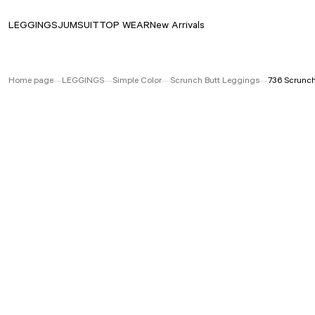
LEGGINGS
JUMSUIT
TOP WEAR
New Arrivals
Home page
LEGGINGS
Simple Color
Scrunch Butt Leggings
736 Scrunch