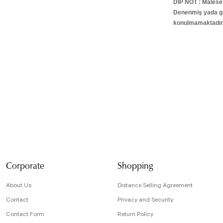
DİP NOT : Malesef
Denenmiş yada giy
konulmamaktadır
Bu ürünün fiyat bilg
formunu kullanarak t
Görüş ve önerileriniz
Ürün resmi kali
Ürün açıklamasın
Ürün bilgilerind
Ürün fiyatı diğe
Bu ürüne benzer f
Corporate
Shopping
About Us
Distance Selling Agreement
Contact
Privacy and Security
Contact Form
Return Policy