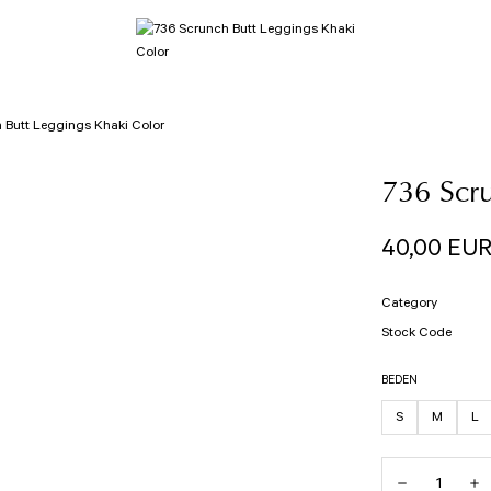
 Butt Leggings Khaki Color
736 Scru
40,00 EU
Category
Stock Code
BEDEN
S
M
L