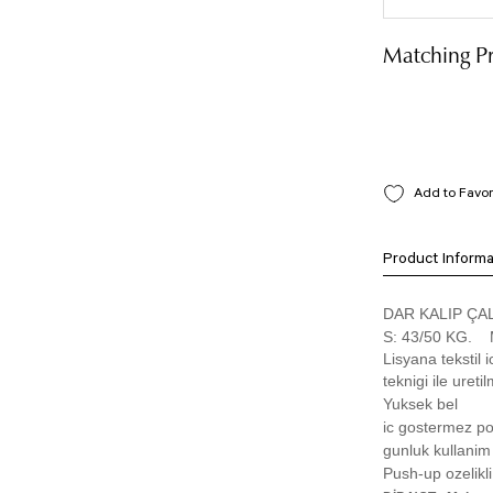
Matching P
Product Informa
DAR KALIP ÇA
S: 43/50 KG. 
Lisyana tekstil i
teknigi ile uretilm
Yuksek bel
ic gostermez p
gunluk kullanim
Push-up ozelikli