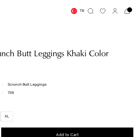
TR
nch Butt Leggings Khaki Color
R
Scrunch Butt Leggings
736
XL
Add to Cart