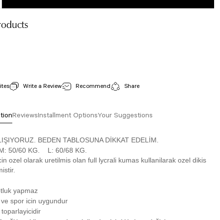
roducts
244 Single Crossed Spor Bra Khaki Color
View Details
Stock Code : 244
Write a Review
Recommend
Share
30,00 EUR
tion
Reviews
Installment Options
Your Suggestions
LIŞIYORUZ. BEDEN TABLOSUNA DİKKAT EDELİM.
M: 50/60 KG. L: 60/68 KG.
cin ozel olarak uretilmis olan full lycrali kumas kullanilarak ozel dikis
istir.
otluk yapmaz
 ve spor icin uygundur
 toparlayicidir