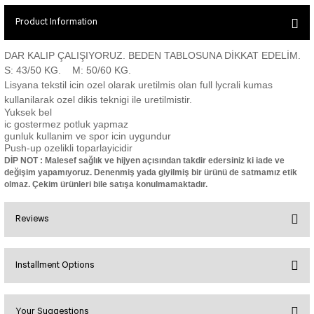
SEUL JUMPSUIT
Spor Bra with Zipper
Simple Color
Product Information
Spor Bra with Circular
jumpsuit Category 2
Basic Leggings
Striped Spor Bra
DAR KALIP ÇALIŞIYORUZ. BEDEN TABLOSUNA DİKKAT EDELİM.
Ve Waist Leggings
Cross Stribed Jumpsuit
Thick Spor Bra
S: 43/50 KG. M: 50/60 KG.
Lisyana tekstil icin ozel olarak uretilmis olan full lycrali kumas
Pocket Leggings
Double Cross Jumsuit
4 String Bra
kullanilarak ozel dikis teknigi ile uretilmistir.
Leather Look Leggings
MAYORKA JUMPSUIT
Decollete Design Bra
Yuksek bel
Tülle Detailed Leggings
Single Cross Jumpsuit
Seamless Spor Bra
ic gostermez potluk yapmaz
gunluk kullanim ve spor icin uygundur
Scrunch Butt Leggings
1 SCRUCH BUTT JUMPSUIT
Tulle Detailed Spor Bra
Push-up ozelikli toparlayicidir
Decollete Leggings
2 SPANISH Scrunch Butt Jumpsuit
DİP NOT : Malesef sağlık ve hijyen açısından takdir edersiniz ki iade ve
Spor Bra 2
değişim yapamıyoruz. Denenmiş yada giyilmiş bir ürünü de satmamız etik
Model Leggings
Sunset Jumpsuit
olmaz. Çekim ürünleri bile satışa konulmamaktadır.
Front Side Thread Design
Oslo Jumpsuit
SCULPT LINE SPOR BRA
SEAMLESS
LUNA BACKLESS JUMPSUIT
Reviews
TshirtXXXXXXXX
Seamless Leggings
Jumpsuit Category 3
Zipper Leggings
BOLERO
Installment Options
Bu ürüne ilk yorumu siz yapın!
3 Sleeve SCRUNCH BUTT Jumpsuit
ALL TSHIRT
Short Leggings
4 Spanish Scrunch Butt Jumpsuit LONG SLEEVE
V-KNECK TSHIRT
Your Suggestions