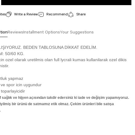
Write a Review
Recommend
Share
tion
Reviews
Installment Options
Your Suggestions
LIŞIYORUZ. BEDEN TABLOSUNA DİKKAT EDELİM.
 M: 50/60 KG.
cin ozel olarak uretilmis olan full lycrali kumas kullanilarak ozel dikis
istir.
otluk yapmaz
 ve spor icin uygundur
 toparlayicidir
 sağlık ve hijyen açısından takdir edersiniz ki iade ve değişim yapamıyoruz.
ilmiş bir ürünü de satmamız etik olmaz. Çekim ürünleri bile satışa
.
isi, resim, ürün açıklamalarında ve diğer konularda yetersiz gördüğünüz noktaları öneri