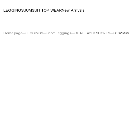
LEGGINGS
JUMSUIT
TOP WEAR
New Arrivals
Home page
LEGGINGS
Short Leggings
DUAL LAYER SHORTS
5002 Mini 