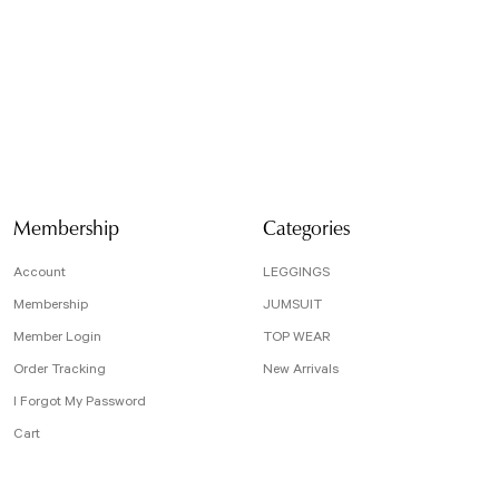
arafımıza iletebilirsiniz.
Bu ürüne ilk yorumu siz yapın!
 için teşekkür ederiz.
tesiz, bozuk veya görüntülenemiyor.
Yorum Yaz
da eksik bilgiler bulunuyor.
e hatalar bulunuyor.
r sitelerden daha pahalı.
arklı alternatifler olmalı.
Membership
Categories
Account
LEGGINGS
Membership
JUMSUIT
Member Login
TOP WEAR
Send
Order Tracking
New Arrivals
I Forgot My Password
Cart