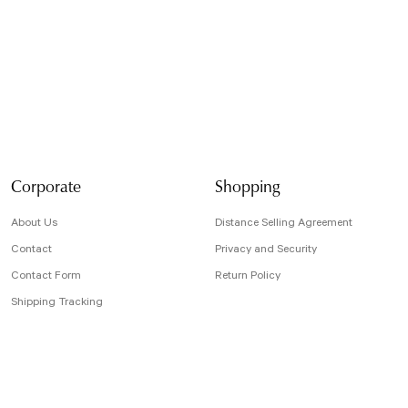
formunu kullanarak t
Görüş ve önerileriniz
Ürün resmi kali
Ürün açıklamasın
Ürün bilgilerind
Ürün fiyatı diğe
Bu ürüne benzer f
Corporate
Shopping
About Us
Distance Selling Agreement
Contact
Privacy and Security
Contact Form
Return Policy
Shipping Tracking