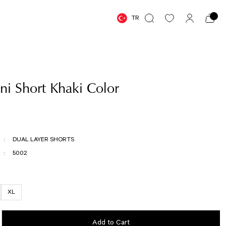
TR
i Short Khaki Color
DUAL LAYER SHORTS
5002
XL
Add to Cart