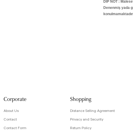
DİP NOT : Malesef
Denenmiş yada giy
konulmamaktadır
Bu ürünün fiyat bilg
formunu kullanarak t
Görüş ve önerileriniz
Ürün resmi kali
Ürün açıklamasın
Ürün bilgilerind
Ürün fiyatı diğe
Bu ürüne benzer f
Corporate
Shopping
About Us
Distance Selling Agreement
Contact
Privacy and Security
Contact Form
Return Policy