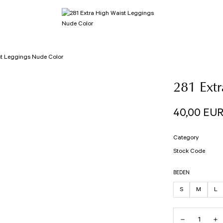
st Leggings Nude Color
281 Extr
40,00 EU
Category
Stock Code
BEDEN
S
M
L