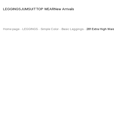
LEGGINGS
JUMSUIT
TOP WEAR
New Arrivals
Home page
LEGGINGS
Simple Color
Basic Leggings
281 Extra High Wai