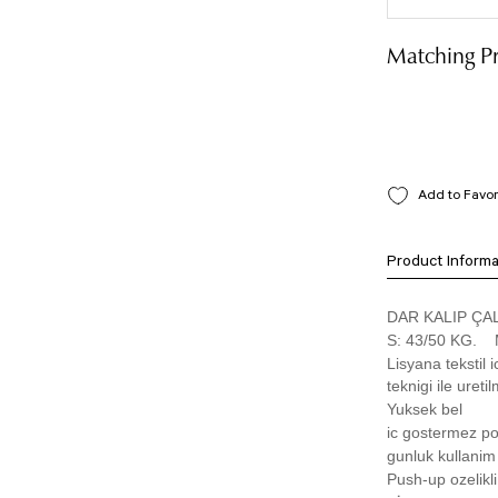
Matching P
Product Informa
DAR KALIP ÇA
S: 43/50 KG. 
Lisyana tekstil i
teknigi ile uretilm
Yuksek bel
ic gostermez p
gunluk kullanim
Push-up ozelikli