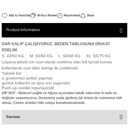
SEUL JUMPSUIT
Spor Bra with Zipper
Simple Color
Spor Bra with Circular
jumpsuit Category 2
051 Tulle Tshirt Black Color
Write a Review
Recommend
Share
Basic Leggings
Striped Spor Bra
Stock Code : 051
View Details
Ve Waist Leggings
Cross Stribed Jumpsuit
Thick Spor Bra
Product Information
25,00 EUR
Pocket Leggings
Double Cross Jumsuit
4 String Bra
Leather Look Leggings
MAYORKA JUMPSUIT
Decollete Design Bra
DAR KALIP ÇALIŞIYORUZ. BEDEN TABLOSUNA DİKKAT
EDELİM.
Tülle Detailed Leggings
Single Cross Jumpsuit
Seamless Spor Bra
S: 43/50 KG. M: 50/60 KG. L: 60/68 KG. XL: 65/75 KG.
Scrunch Butt Leggings
1 SCRUCH BUTT JUMPSUIT
Tulle Detailed Spor Bra
Lisyana tekstil icin ozel olarak uretilmis olan full lycrali kumas
237 Fit Spor Bra Black Color
Decollete Leggings
2 SPANISH Scrunch Butt Jumpsuit
kullanilarak ozel dikis teknigi ile uretilmistir.
Stock Code : 237
Spor Bra 2
View Details
Yuksek bel
Model Leggings
Sunset Jumpsuit
ic gostermez potluk yapmaz
30,00 EUR
Front Side Thread Design
Oslo Jumpsuit
gunluk kullanim ve spor icin uygundur
SCULPT LINE SPOR BRA
Push-up ozelikli toparlayicidir
SEAMLESS
LUNA BACKLESS JUMPSUIT
DİP NOT : Malesef sağlık ve hijyen açısından takdir edersiniz ki iade ve
TshirtXXXXXXXX
Seamless Leggings
değişim yapamıyoruz. Denenmiş yada giyilmiş bir ürünü de satmamız etik
Jumpsuit Category 3
olmaz. Çekim ürünleri bile satışa konulmamaktadır.
Zipper Leggings
BOLERO
3 Sleeve SCRUNCH BUTT Jumpsuit
ALL TSHIRT
Short Leggings
Reviews
4 Spanish Scrunch Butt Jumpsuit LONG SLEEVE
V-KNECK TSHIRT