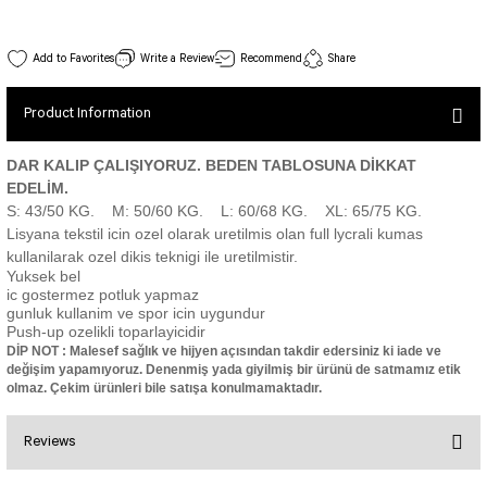
SEUL JUMPSUIT
Spor Bra with Zipper
Simple Color
Spor Bra with Circular
jumpsuit Category 2
203 Tulle Detailed Spor Bra White Color
Write a Review
Recommend
Share
Basic Leggings
Striped Spor Bra
Stock Code : 203
View Details
Ve Waist Leggings
Cross Stribed Jumpsuit
Thick Spor Bra
Product Information
30,00 EUR
Pocket Leggings
Double Cross Jumsuit
4 String Bra
Leather Look Leggings
MAYORKA JUMPSUIT
Decollete Design Bra
DAR KALIP ÇALIŞIYORUZ. BEDEN TABLOSUNA DİKKAT
EDELİM.
Tülle Detailed Leggings
Single Cross Jumpsuit
Seamless Spor Bra
S: 43/50 KG. M: 50/60 KG. L: 60/68 KG. XL: 65/75 KG.
Scrunch Butt Leggings
1 SCRUCH BUTT JUMPSUIT
Tulle Detailed Spor Bra
Lisyana tekstil icin ozel olarak uretilmis olan full lycrali kumas
Decollete Leggings
2 SPANISH Scrunch Butt Jumpsuit
kullanilarak ozel dikis teknigi ile uretilmistir.
Spor Bra 2
Yuksek bel
Model Leggings
Sunset Jumpsuit
ic gostermez potluk yapmaz
Front Side Thread Design
Oslo Jumpsuit
gunluk kullanim ve spor icin uygundur
SCULPT LINE SPOR BRA
Push-up ozelikli toparlayicidir
SEAMLESS
LUNA BACKLESS JUMPSUIT
DİP NOT : Malesef sağlık ve hijyen açısından takdir edersiniz ki iade ve
TshirtXXXXXXXX
Seamless Leggings
değişim yapamıyoruz. Denenmiş yada giyilmiş bir ürünü de satmamız etik
Jumpsuit Category 3
olmaz. Çekim ürünleri bile satışa konulmamaktadır.
Zipper Leggings
BOLERO
3 Sleeve SCRUNCH BUTT Jumpsuit
ALL TSHIRT
Short Leggings
Reviews
4 Spanish Scrunch Butt Jumpsuit LONG SLEEVE
V-KNECK TSHIRT