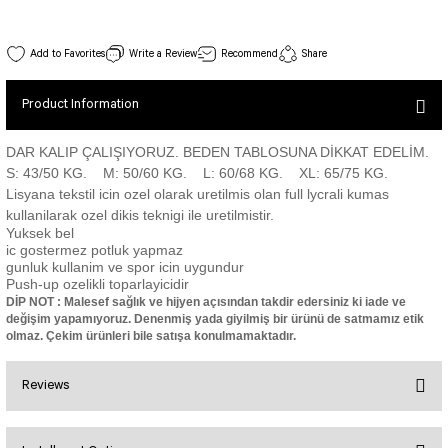
SEUL JUMPSUIT
Spor Bra with Zipper
Simple Color
Spor Bra with Circular
jumpsuit Category 2
248 Single Crossed Spor Bra Damson Color
Write a Review
Recommend
Share
Basic Leggings
Striped Spor Bra
Stock Code : 248
View Details
Ve Waist Leggings
Cross Stribed Jumpsuit
Thick Spor Bra
Product Information
30,00 EUR
Pocket Leggings
Double Cross Jumsuit
4 String Bra
Leather Look Leggings
MAYORKA JUMPSUIT
Decollete Design Bra
DAR KALIP ÇALIŞIYORUZ. BEDEN TABLOSUNA DİKKAT EDELİM.
S: 43/50 KG. M: 50/60 KG. L: 60/68 KG. XL: 65/75 KG.
Tülle Detailed Leggings
Single Cross Jumpsuit
Seamless Spor Bra
Lisyana tekstil icin ozel olarak uretilmis olan full lycrali kumas
Scrunch Butt Leggings
1 SCRUCH BUTT JUMPSUIT
Tulle Detailed Spor Bra
kullanilarak ozel dikis teknigi ile uretilmistir.
Decollete Leggings
2 SPANISH Scrunch Butt Jumpsuit
Yuksek bel
Spor Bra 2
ic gostermez potluk yapmaz
Model Leggings
Sunset Jumpsuit
gunluk kullanim ve spor icin uygundur
Front Side Thread Design
Oslo Jumpsuit
Push-up ozelikli toparlayicidir
SCULPT LINE SPOR BRA
DİP NOT : Malesef sağlık ve hijyen açısından takdir edersiniz ki iade ve
SEAMLESS
LUNA BACKLESS JUMPSUIT
değişim yapamıyoruz. Denenmiş yada giyilmiş bir ürünü de satmamız etik
TshirtXXXXXXXX
olmaz. Çekim ürünleri bile satışa konulmamaktadır.
Seamless Leggings
Jumpsuit Category 3
Zipper Leggings
BOLERO
Reviews
3 Sleeve SCRUNCH BUTT Jumpsuit
ALL TSHIRT
Short Leggings
4 Spanish Scrunch Butt Jumpsuit LONG SLEEVE
V-KNECK TSHIRT