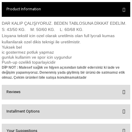
SEUL JUMPSUIT
Spor Bra with Zipper
Simple Color
Product Information
Spor Bra with Circular
jumpsuit Category 2
Basic Leggings
Striped Spor Bra
DAR KALIP ÇALIŞIYORUZ. BEDEN TABLOSUNA DİKKAT EDELİM.
Ve Waist Leggings
Cross Stribed Jumpsuit
Thick Spor Bra
S: 43/50 KG. M: 50/60 KG. L: 60/68 KG.
Lisyana tekstil icin ozel olarak uretilmis olan full lycrali kumas
Pocket Leggings
Double Cross Jumsuit
4 String Bra
kullanilarak ozel dikis teknigi ile uretilmistir.
Leather Look Leggings
MAYORKA JUMPSUIT
Decollete Design Bra
Yuksek bel
Tülle Detailed Leggings
Single Cross Jumpsuit
Seamless Spor Bra
ic gostermez potluk yapmaz
gunluk kullanim ve spor icin uygundur
Scrunch Butt Leggings
1 SCRUCH BUTT JUMPSUIT
Tulle Detailed Spor Bra
Push-up ozelikli toparlayicidir
Decollete Leggings
2 SPANISH Scrunch Butt Jumpsuit
DİP NOT : Malesef sağlık ve hijyen açısından takdir edersiniz ki iade ve
Spor Bra 2
değişim yapamıyoruz. Denenmiş yada giyilmiş bir ürünü de satmamız etik
Model Leggings
Sunset Jumpsuit
olmaz. Çekim ürünleri bile satışa konulmamaktadır
Front Side Thread Design
Oslo Jumpsuit
SCULPT LINE SPOR BRA
SEAMLESS
LUNA BACKLESS JUMPSUIT
Reviews
TshirtXXXXXXXX
Seamless Leggings
Jumpsuit Category 3
Zipper Leggings
BOLERO
Installment Options
Bu ürüne ilk yorumu siz yapın!
3 Sleeve SCRUNCH BUTT Jumpsuit
ALL TSHIRT
Short Leggings
4 Spanish Scrunch Butt Jumpsuit LONG SLEEVE
V-KNECK TSHIRT
Your Suggestions