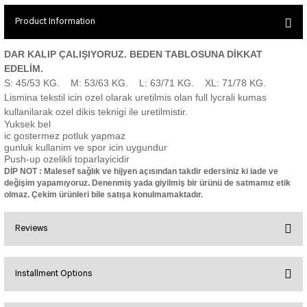
SEUL JUMPSUIT
Spor Bra with Zipper
Simple Color
Product Information
Spor Bra with Circular
jumpsuit Category 2
Basic Leggings
Striped Spor Bra
DAR KALIP ÇALIŞIYORUZ. BEDEN TABLOSUNA DİKKAT
Ve Waist Leggings
Cross Stribed Jumpsuit
Thick Spor Bra
EDELİM.
S: 45/53 KG. M: 53/63 KG. L: 63/71 KG. XL: 71/78 KG.
Pocket Leggings
Double Cross Jumsuit
4 String Bra
Lismina tekstil icin ozel olarak uretilmis olan full lycrali kumas
Leather Look Leggings
MAYORKA JUMPSUIT
Decollete Design Bra
kullanilarak ozel dikis teknigi ile uretilmistir.
Tülle Detailed Leggings
Single Cross Jumpsuit
Seamless Spor Bra
Yuksek bel
ic gostermez potluk yapmaz
Scrunch Butt Leggings
1 SCRUCH BUTT JUMPSUIT
Tulle Detailed Spor Bra
gunluk kullanim ve spor icin uygundur
Decollete Leggings
2 SPANISH Scrunch Butt Jumpsuit
Push-up ozelikli toparlayicidir
Spor Bra 2
DİP NOT : Malesef sağlık ve hijyen açısından takdir edersiniz ki iade ve
Model Leggings
Sunset Jumpsuit
değişim yapamıyoruz. Denenmiş yada giyilmiş bir ürünü de satmamız etik
Front Side Thread Design
Oslo Jumpsuit
olmaz. Çekim ürünleri bile satışa konulmamaktadır.
SCULPT LINE SPOR BRA
SEAMLESS
LUNA BACKLESS JUMPSUIT
TshirtXXXXXXXX
Reviews
Seamless Leggings
Jumpsuit Category 3
Zipper Leggings
BOLERO
3 Sleeve SCRUNCH BUTT Jumpsuit
Installment Options
ALL TSHIRT
Short Leggings
Bu ürüne ilk yorumu siz yapın!
4 Spanish Scrunch Butt Jumpsuit LONG SLEEVE
V-KNECK TSHIRT