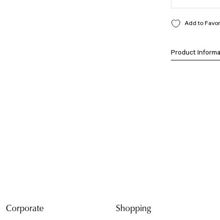
Product Informa
Bu ürünün fiyat bilg
formunu kullanarak t
Görüş ve önerileriniz
Ürün resmi kali
Ürün açıklamasın
Ürün bilgilerind
Ürün fiyatı diğe
Bu ürüne benzer f
Corporate
Shopping