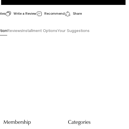
Write a Review
Recommend
Share
tion
Reviews
Installment Options
Your Suggestions
isi, resim, ürün açıklamalarında ve diğer konularda yetersiz gördüğünüz noktaları öneri
arafımıza iletebilirsiniz.
Bu ürüne ilk yorumu siz yapın!
 için teşekkür ederiz.
tesiz, bozuk veya görüntülenemiyor.
Yorum Yaz
da eksik bilgiler bulunuyor.
e hatalar bulunuyor.
r sitelerden daha pahalı.
arklı alternatifler olmalı.
Membership
Categories