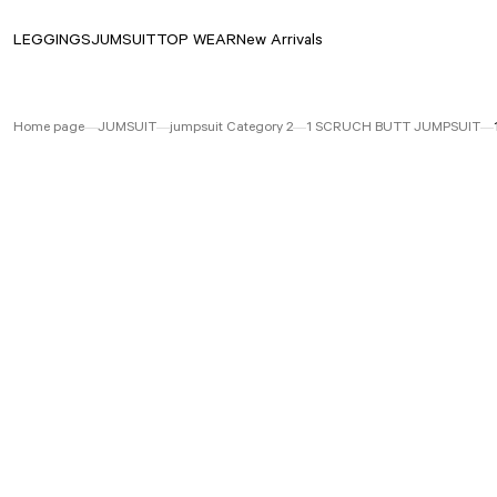
LEGGINGS
JUMSUIT
TOP WEAR
New Arrivals
Home page
JUMSUIT
jumpsuit Category 2
1 SCRUCH BUTT JUMPSUIT