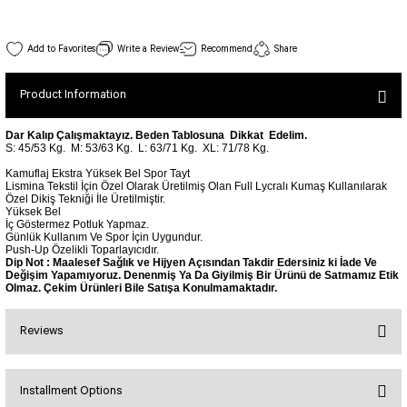
SEUL JUMPSUIT
Spor Bra with Zipper
Simple Color
Spor Bra with Circular
jumpsuit Category 2
102 Single Crossed Spor Bra White Color
Write a Review
Recommend
Share
Basic Leggings
Striped Spor Bra
Stock Code : 102
View Details
Ve Waist Leggings
Cross Stribed Jumpsuit
Thick Spor Bra
Product Information
30,00 EUR
Pocket Leggings
Double Cross Jumsuit
4 String Bra
Leather Look Leggings
MAYORKA JUMPSUIT
Decollete Design Bra
Dar Kalıp Çalışmaktayız. Beden Tablosuna Dikkat Edelim.
S: 45/53 Kg.
M: 53/63 Kg.
L: 63/71 Kg.
XL: 71/78 Kg.
Tülle Detailed Leggings
Single Cross Jumpsuit
Seamless Spor Bra
Kamuflaj Ekstra Yüksek Bel Spor Tayt
Scrunch Butt Leggings
1 SCRUCH BUTT JUMPSUIT
Tulle Detailed Spor Bra
Lismina Tekstil İçin Özel Olarak Üretilmiş Olan Full Lycralı Kumaş Kullanılarak
Özel Dikiş Tekniği İle Üretilmiştir.
Decollete Leggings
2 SPANISH Scrunch Butt Jumpsuit
Yüksek Bel
Spor Bra 2
İç Göstermez Potluk Yapmaz.
Model Leggings
Sunset Jumpsuit
Günlük Kullanım Ve Spor İçin Uygundur.
Push-Up Özelikli Toparlayıcıdır.
Front Side Thread Design
Oslo Jumpsuit
SCULPT LINE SPOR BRA
Dip Not : Maalesef Sağlık ve Hijyen Açısından Takdir Edersiniz ki İade Ve
Değişim Yapamıyoruz. Denenmiş Ya Da Giyilmiş Bir Ürünü de Satmamız Etik
SEAMLESS
LUNA BACKLESS JUMPSUIT
Olmaz. Çekim Ürünleri Bile Satışa Konulmamaktadır.
TshirtXXXXXXXX
Seamless Leggings
Jumpsuit Category 3
Zipper Leggings
Reviews
BOLERO
3 Sleeve SCRUNCH BUTT Jumpsuit
ALL TSHIRT
Short Leggings
4 Spanish Scrunch Butt Jumpsuit LONG SLEEVE
V-KNECK TSHIRT
Installment Options
Bu ürüne ilk yorumu siz yapın!