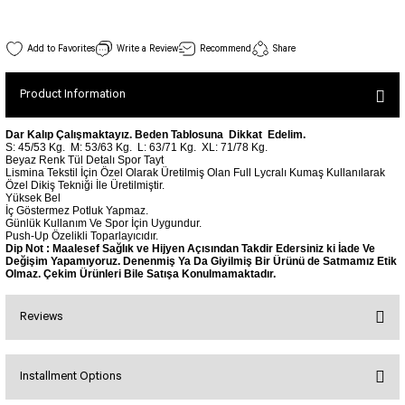
SEUL JUMPSUIT
Spor Bra with Zipper
Simple Color
Spor Bra with Circular
jumpsuit Category 2
473 Bayonne Spor Bra White Color
Write a Review
Recommend
Share
Basic Leggings
Striped Spor Bra
Stock Code : 473
View Details
Ve Waist Leggings
Cross Stribed Jumpsuit
Thick Spor Bra
Product Information
30,00 EUR
Pocket Leggings
Double Cross Jumsuit
4 String Bra
Leather Look Leggings
MAYORKA JUMPSUIT
Decollete Design Bra
Dar Kalıp Çalışmaktayız. Beden Tablosuna Dikkat Edelim.
S: 45/53 Kg.
M: 53/63 Kg.
L: 63/71 Kg.
XL: 71/78 Kg.
Tülle Detailed Leggings
Single Cross Jumpsuit
Seamless Spor Bra
Beyaz Renk Tül Detalı Spor Tayt
Lismina Tekstil İçin Özel Olarak Üretilmiş Olan Full Lycralı Kumaş Kullanılarak
Scrunch Butt Leggings
1 SCRUCH BUTT JUMPSUIT
Tulle Detailed Spor Bra
Özel Dikiş Tekniği İle Üretilmiştir.
Yüksek Bel
Decollete Leggings
2 SPANISH Scrunch Butt Jumpsuit
İç Göstermez Potluk Yapmaz.
Spor Bra 2
Günlük Kullanım Ve Spor İçin Uygundur.
Model Leggings
Sunset Jumpsuit
Push-Up Özelikli Toparlayıcıdır.
Dip Not : Maalesef Sağlık ve Hijyen Açısından Takdir Edersiniz ki İade Ve
Front Side Thread Design
Oslo Jumpsuit
SCULPT LINE SPOR BRA
Değişim Yapamıyoruz. Denenmiş Ya Da Giyilmiş Bir Ürünü de Satmamız Etik
Olmaz. Çekim Ürünleri Bile Satışa Konulmamaktadır.
SEAMLESS
LUNA BACKLESS JUMPSUIT
TshirtXXXXXXXX
Seamless Leggings
Reviews
Jumpsuit Category 3
Zipper Leggings
BOLERO
3 Sleeve SCRUNCH BUTT Jumpsuit
ALL TSHIRT
Short Leggings
Installment Options
4 Spanish Scrunch Butt Jumpsuit LONG SLEEVE
V-KNECK TSHIRT
Bu ürüne ilk yorumu siz yapın!